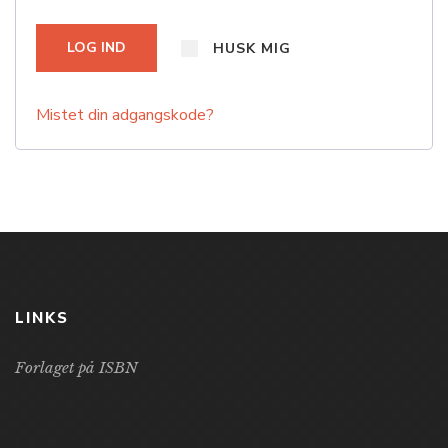
LOG IND
HUSK MIG
Mistet din adgangskode?
LINKS
Forlaget på ISBN